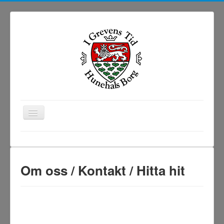
Toggle
Navigation
Start
Medeltidsdag
Om oss / Kontakt / Hitta hit
"I Grevens Tid"
Utbud
Media
Historia