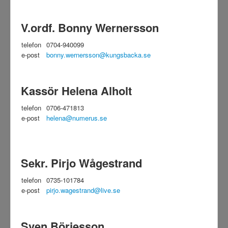
V.ordf. Bonny Wernersson
telefon
0704-940099
e-post
bonny.wernersson@kungsbacka.se
Kassör Helena Alholt
telefon
0706-471813
e-post
helena@numerus.se
Sekr. Pirjo Wågestrand
telefon
0735-101784
e-post
pirjo.wagestrand@live.se
Sven Börjesson