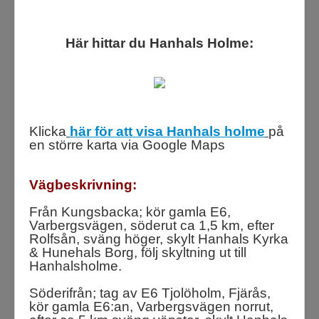
Utgrävningar
Här hittar du Hanhals Holme:
Om oss
Gästbok
Klicka
här för att visa Hanhals holme
på
en större karta via Google Maps
Vägbeskrivning:
Från Kungsbacka; kör gamla E6,
Varbergsvägen, söderut ca 1,5 km, efter
Rolfsån, sväng höger, skylt Hanhals Kyrka
& Hunehals Borg, följ skyltning ut till
Hanhalsholme.
Söderifrån; tag av E6 Tjolöholm, Fjärås,
kör gamla E6:an, Varbergsvägen norrut,