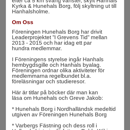
efter ca 5 km sväng vänster, skylt Hanhals
Kyrka & Hunehals Borg, följ skyltning ut till
Hanhalsholme.
Om Oss
Föreningen Hunehals Borg har drivit
Leaderprojektet ”I Grevens Tid” mellan
2013 - 2015 och har idag ett par
hundra medlemmar.
I Föreningens styrelse ingår Hanhals
hembygdsgille och Hanhals byalag.
Föreningen ordnar olika aktiviteter för
medlemmarna regelbundet bl.a.
föreläsningar och studieresor.
Här är titlar på böcker där man kan
läsa om Hunehals och Greve Jakob:
* Hunehals Borg i Nordhalländsk medeltid
utgiven av Föreningen Hunehals Borg
* Varbergs Fästning och dess roll i